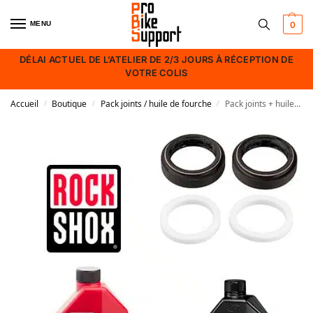
MENU
0
DÉLAI ACTUEL DE L’ATELIER DE 2/3 JOURS À RÉCEPTION DE
VOTRE COLIS
Accueil
Boutique
Pack joints / huile de fourche
Pack joints + huile Rock Shox New 32mm/4mm mm pour nouvelle SID – Reba.
/
/
/