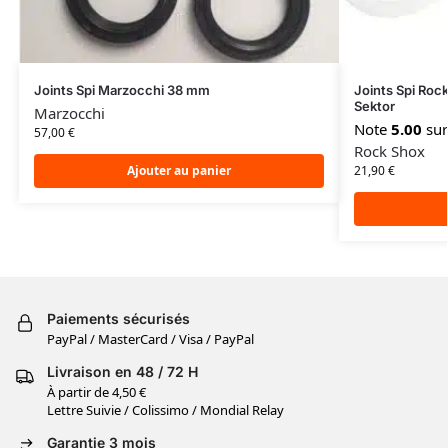
Joints Spi Marzocchi 38 mm
Joints Spi Roc
Sektor
Marzocchi
Note
5.00
sur
57,00
€
Rock Shox
Ajouter au panier
21,90
€
Paiements sécurisés
PayPal / MasterCard / Visa / PayPal
Livraison en 48 / 72 H
À partir de 4,50 €
Lettre Suivie / Colissimo / Mondial Relay
Garantie 3 mois