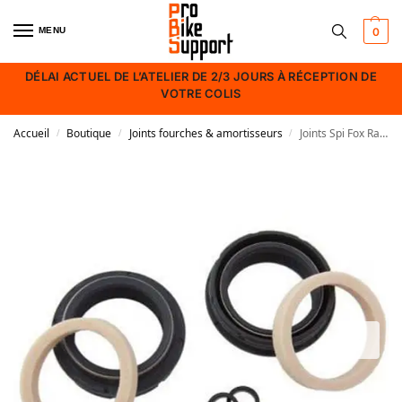
MENU
0
DÉLAI ACTUEL DE L’ATELIER DE 2/3 JOURS À RÉCEPTION DE
VOTRE COLIS
Accueil
Boutique
Joints fourches & amortisseurs
Joints Spi Fox Racing Shox SKF Low Friction 34 mm et Mazocchi Z2
/
/
/