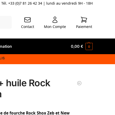
Tél. +33 (0)7 81 26 42 34
| lundi au vendredi 9H - 18H
herche
Contact
Mon Compte
Paiement
mation
0,00
€
0
LIS
+ huile Rock
m
e de fourche Rock Shox Zeb et New