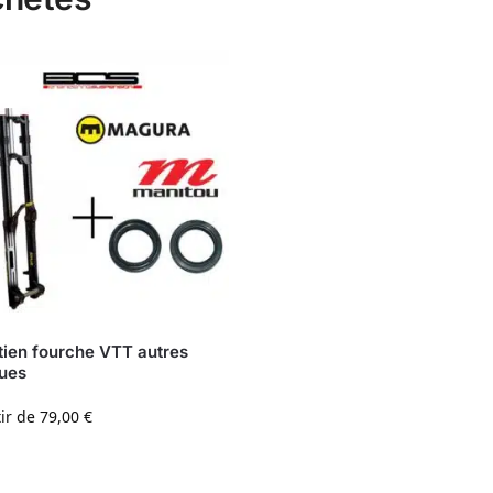
tien fourche VTT autres
ues
tir de
79,00
€