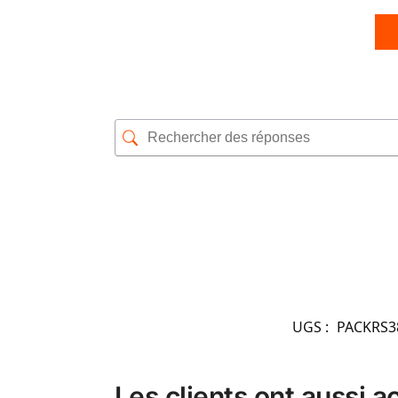
UGS :
PACKRS3
Les clients ont aussi a