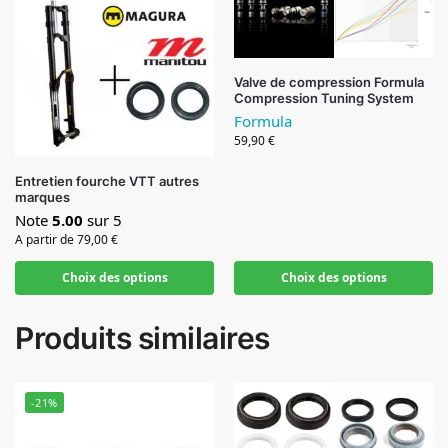
Valve de compression Formula
Compression Tuning System
Formula
59,90
€
Entretien fourche VTT autres
marques
Note
5.00
sur 5
A partir de
79,00
€
Choix des options
Choix des options
Produits similaires
-21%