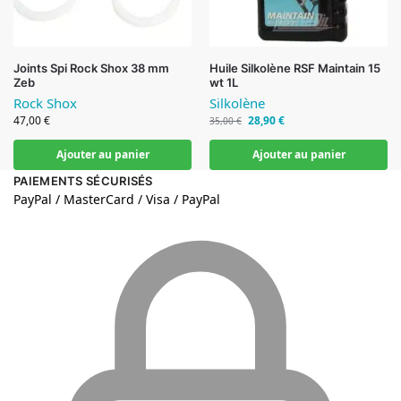
Joints Spi Rock Shox 38 mm
Huile Silkolène RSF Maintain 15
Zeb
wt 1L
Rock Shox
Silkolène
47,00
€
28,90
€
35,00
€
Ajouter au panier
Ajouter au panier
PAIEMENTS SÉCURISÉS
PayPal / MasterCard / Visa / PayPal