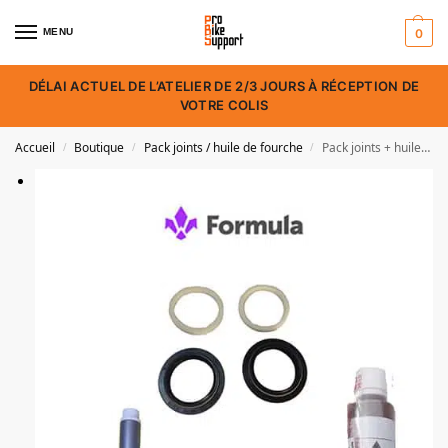
MENU
0
DÉLAI ACTUEL DE L’ATELIER DE 2/3 JOURS À RÉCEPTION DE
VOTRE COLIS
Accueil
Boutique
Pack joints / huile de fourche
Pack joints + huile Formula 33
/
/
/