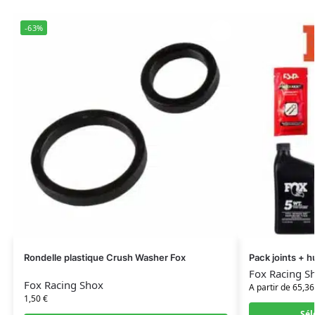
-63%
Rondelle plastique Crush Washer Fox
Pack joints + h
Fox Racing S
Fox Racing Shox
A partir de 65,36
1,50
€
Sél