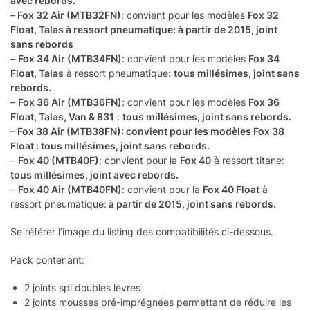
avec rebords.
–
Fox 32 Air (MTB32FN)
: convient pour les modèles
Fox 32
Float, Talas à ressort pneumatique:
à partir de 2015, joint
sans rebords
–
Fox 34 Air (MTB34FN)
: convient pour les modèles
Fox 34
Float, Talas
à ressort pneumatique:
tous millésimes, joint sans
rebords.
–
Fox 36 Air (MTB36FN)
: convient pour les modèles
Fox 36
Float, Talas, Van & 831
:
tous millésimes
, joint sans rebords.
– Fox 38 Air (MTB38FN): convient pour les modèles Fox 38
Float : tous millésimes, joint sans rebords.
–
Fox 40 (MTB40F)
: convient pour la
Fox 40
à ressort titane:
tous millésimes, joint avec rebords.
–
Fox 40 Air (MTB40FN)
: convient pour la
Fox 40 Float
à
ressort pneumatique:
à partir de 2015, joint sans rebords.
Se référer l’image du listing des compatibilités ci-dessous.
Pack contenant:
2 joints spi doubles lèvres
2 joints mousses pré-imprégnées permettant de réduire les