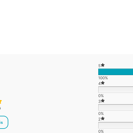
5
100%
4
0%
3
s
0%
2
is
0%