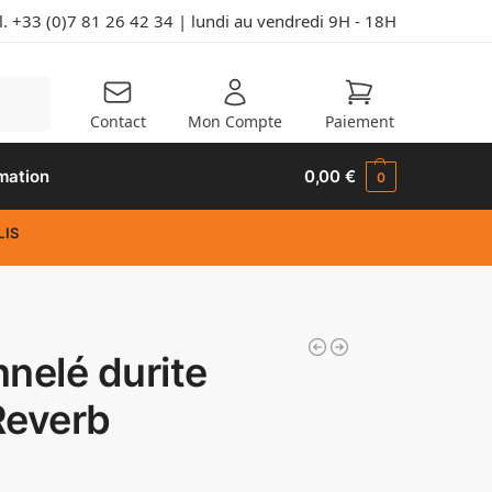
l. +33 (0)7 81 26 42 34
| lundi au vendredi 9H - 18H
herche
Contact
Mon Compte
Paiement
mation
0,00
€
0
LIS
nelé durite
Reverb