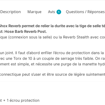
Description
Marque
Avis
Questions / Réponses
1
ox Reverb permet de relier la durite avec la tige de selle t
st: Hose Barb Reverb Post.
sique (connexion sous la selle) ou la Reverb Stealth avec co
joint. Il faut d’abord enfiler l’écrou de protection dans la d
ec une Torx de 10 à un couple de serrage très faible. On rac
ment est simple, et nécessite une purge de la manette hydr
connectique peut s’user et être source de légère suintement
nt + 1 écrou protection