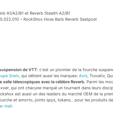
rb A1/A2/B1 et Reverb Stealth A2/B1
15.022.010 – RockShox Hose Barb Reverb Seatpost
 suspension de VTT
: c'est un pionnier de la fourche suspe
oupe Sram
, qui détient aussi les marques:
Avid
, Truvativ, Q
e selle télescopiques avec la célèbre Reverb.
Parmi les mod
Boxxer, qui ont chacune marqué un tournant dans leurs discip
ockshox est aussi un des leaders du marché OEM de la prem
urche et amorto, joints spys, tokens... pour les produits 
r mail.