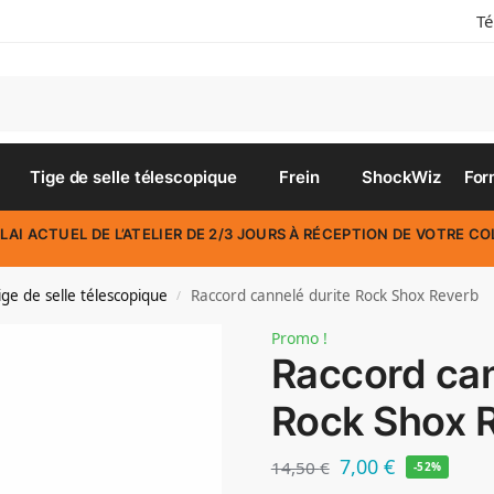
Té
Rec
Tige de selle télescopique
Frein
ShockWiz
For
LAI ACTUEL DE L’ATELIER DE 2/3 JOURS À RÉCEPTION DE VOTRE CO
ige de selle télescopique
Raccord cannelé durite Rock Shox Reverb
/
Promo !
Raccord can
Rock Shox 
7,00
€
14,50
€
-52%