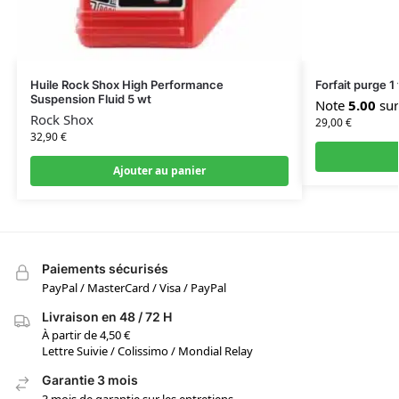
Huile Rock Shox High Performance
Forfait purge 1 
Suspension Fluid 5 wt
Note
5.00
sur
Rock Shox
29,00
€
32,90
€
Ajouter au panier
Paiements sécurisés
PayPal / MasterCard / Visa / PayPal
Livraison en 48 / 72 H
À partir de 4,50 €
Lettre Suivie / Colissimo / Mondial Relay
Garantie 3 mois
3 mois de garantie sur les entretiens