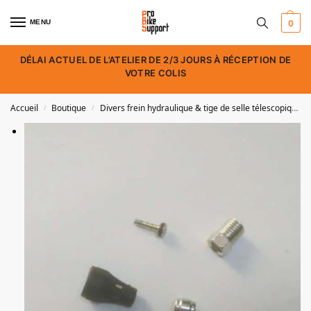
MENU
0
DÉLAI ACTUEL DE L’ATELIER DE 2/3 JOURS À RÉCEPTION DE
VOTRE COLIS
Accueil
Boutique
Divers frein hydraulique & tige de selle télescopique
/
/