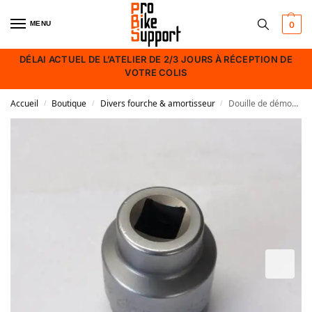
MENU
0
DÉLAI ACTUEL DE L’ATELIER DE 2/3 JOURS À RÉCEPTION DE
VOTRE COLIS
Accueil
Boutique
Divers fourche & amortisseur
Douille de démontage de fourche Formula
/
/
/