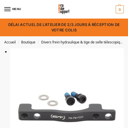
MENU
0
DÉLAI ACTUEL DE L’ATELIER DE 2/3 JOURS À RÉCEPTION DE
VOTRE COLIS
Accueil
Boutique
Divers frein hydraulique & tige de selle télescopique
/
/