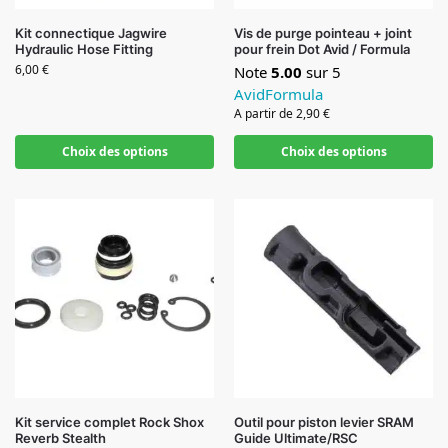
Vis de purge pointeau + joint
Kit connectique Jagwire
pour frein Dot Avid / Formula
Hydraulic Hose Fitting
6,00
€
Note
5.00
sur 5
Avid
Formula
A partir de
2,90
€
Choix des options
Choix des options
Kit service complet Rock Shox
Outil pour piston levier SRAM
Reverb Stealth
Guide Ultimate/RSC