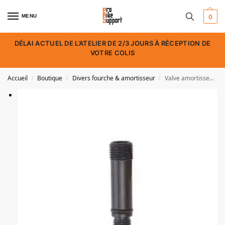
MENU
0
DÉLAI ACTUEL DE L’ATELIER DE 2/3 JOURS À RÉCEPTION DE
VOTRE COLIS
Accueil
Boutique
Divers fourche & amortisseur
Valve amortisseur Fox Float
/
/
/