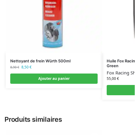
Nettoyant de frein Würth 500ml
Huile Fox Raci
Green
8,50
€
8,90
€
Fox Racing S
Ajouter au panier
55,00
€
Produits similaires