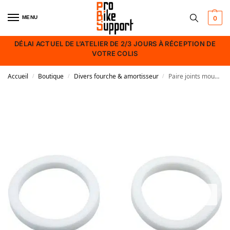
MENU
0
DÉLAI ACTUEL DE L’ATELIER DE 2/3 JOURS À RÉCEPTION DE
VOTRE COLIS
Accueil
Boutique
Divers fourche & amortisseur
Paire joints mousses Rock Shox 32 mm x 4 mm
/
/
/