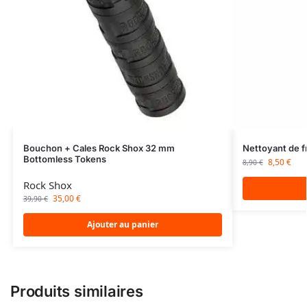
Bouchon + Cales Rock Shox 32 mm
Nettoyant de f
Bottomless Tokens
8,50
€
8,90
€
Rock Shox
35,00
€
39,90
€
Ajouter au panier
Produits similaires