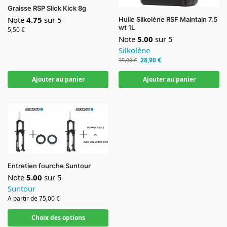
Graisse RSP Slick Kick 8g
Note
4.75
sur 5
Huile Silkolène RSF Maintain 7.5
wt 1L
5,50
€
Note
5.00
sur 5
Silkolène
28,90
€
35,00
€
Ajouter au panier
Ajouter au panier
Entretien fourche Suntour
Note
5.00
sur 5
Suntour
A partir de
75,00
€
Choix des options