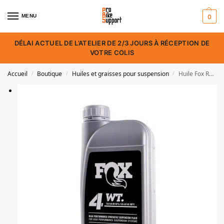
MENU
0
DÉLAI ACTUEL DE L’ATELIER DE 2/3 JOURS À RÉCEPTION DE
VOTRE COLIS
Accueil
Boutique
Huiles et graisses pour suspension
Huile Fox Racing Shox Suspension Fluid 4wt
/
/
/