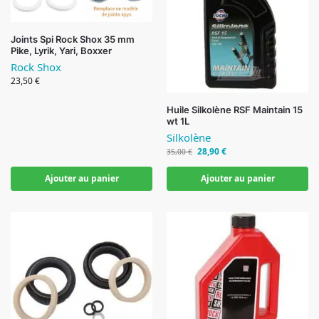
Joints Spi Rock Shox 35 mm
Pike, Lyrik, Yari, Boxxer
Rock Shox
23,50
€
Huile Silkolène RSF Maintain 15
wt 1L
Silkolène
28,90
€
35,00
€
Ajouter au panier
Ajouter au panier