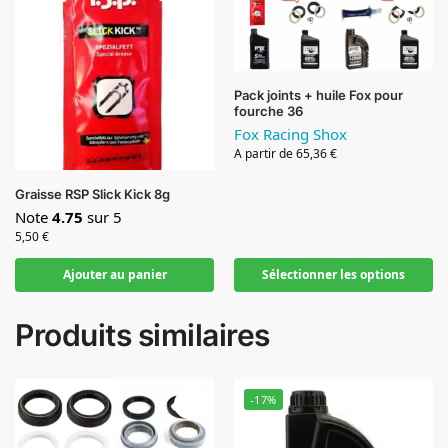
Pack joints + huile Fox pour
fourche 36
Fox Racing Shox
A partir de 65,36 €
Graisse RSP Slick Kick 8g
Note
4.75
sur 5
5,50
€
Ajouter au panier
Sélectionner les options
Produits similaires
-17%